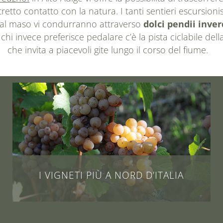
retto contatto con la natura. I tanti sentieri escursionist
al maso vi condurranno attraverso
dolci pendii inver
 chi invece preferisce pedalare c’è la pista ciclabile dell
che invita a piacevoli gite lungo il corso del fiume.
I VIGNETI PIÙ A NORD D’ITALIA