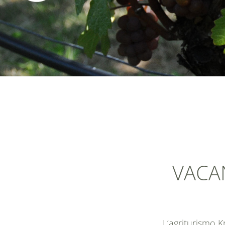
VACA
L’
agriturismo K