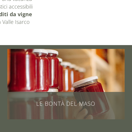
ici accessibili
diti da vigne
a Valle Isarco
LE BONTÀ DEL MASO