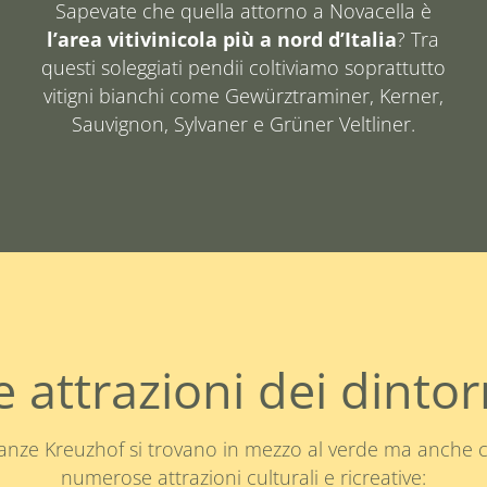
Sapevate che quella attorno a Novacella è
l’area vitivinicola più a nord d’Italia
? Tra
questi soleggiati pendii coltiviamo soprattutto
vitigni bianchi come Gewürztraminer, Kerner,
Sauvignon, Sylvaner e Grüner Veltliner.
e attrazioni dei dintor
anze Kreuzhof si trovano in mezzo al verde ma anche
numerose attrazioni culturali e ricreative: