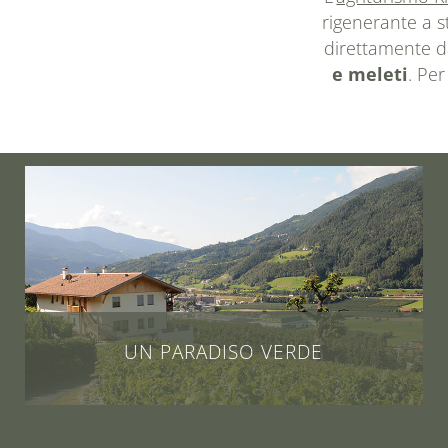
rigenerante a st
direttamente d
e meleti
. Per
UN PARADISO VERDE